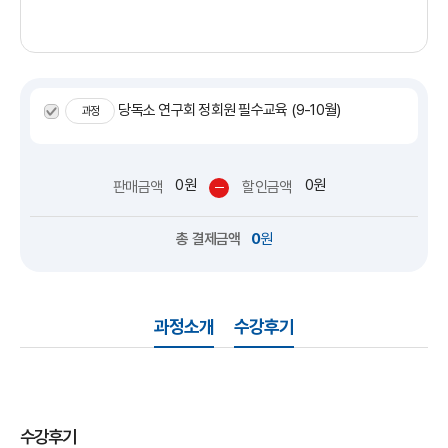
40분
5. [9월 5주차]메타밸런스, 핵심판매팁 Q&A(김아름 약사)
38분
당독소 연구회 정회원 필수교육 (9-10월)
과정
6. [10월 2주차]이너스퀸, 핵심 판매팁 Q&A(김아름 약사)
28분
0원
0원
판매금액
할인금액
7. [10주차] 임상에서 증명된 독보적인 점막솔루션 생유요법의
총 결제금액
0
원
모든 것(정은주박사)
51분
8. [10월 4주차] 이명, 난청 솔루션
과정소개
수강후기
41분