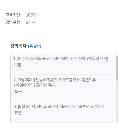
교육기간
365일
강의구성
8차시
강의목차
(총 8강)
1. [12주차] 와이즈 플로라 상담 화법, 완전 정복! (백윤정 약사)
22분
2. [9월2주차] 만능해독세트-와이즈플로라+좋은이유
+아임페이스2(김아름약사)
35분
3. [9월 3주차]와이즈 플로라 장균총 재건 솔루션 & 치험례
36분
4. 트리플 파워 엔자임, 핵심 판매팁 Q&A(김아름약사)